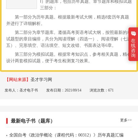
Ⅰ）的题库，包括历年真题、章节题库和模拟试题
三部分：
第一部分为历年真题。根据最新考试大纲，精选8套历年真题
并进行了详细解析。
第二部分为章节题库。遵循高考英语考试大纲，按照最新的考
试题型的章目编排，共分为阅读理解（四选一）、阅读理解（七选
在
五）、完形填空、语法填空、短文改错、书面表达等6章。
线
咨
第三部分为模拟试题。根据常考知识点，参考相关真题，精心
询
设计两套模拟试题，便于考生检测复习效果。
【网站来源】
圣才学习网
发布人：圣才电子书
发布日期：2021/09/14
浏览次数：671
更多>>
最新电子书（题库）
全国自考《政治学概论（课程代码：00312）》历年真题汇编