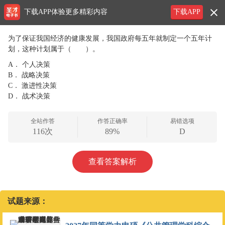
下载APP体验更多精彩内容
下载APP
为了保证我国经济的健康发展，我国政府每五年就制定一个五年计
划，这种计划属于（ ）。
A．
个人决策
B．
战略决策
C．
激进性决策
D．
战术决策
全站作答
作答正确率
易错选项
116次
89%
D
查看答案解析
试题来源：