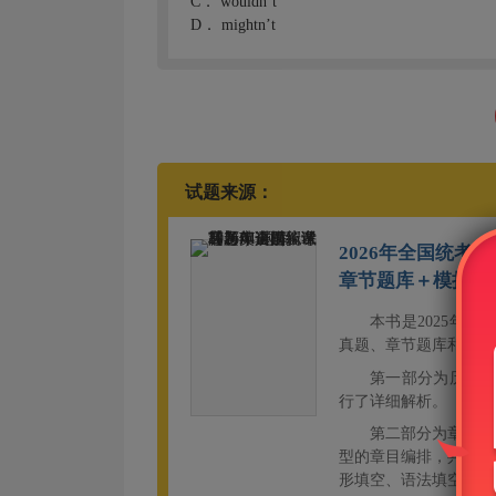
C．
wouldn’t
D．
mightn’t
试题来源：
2026年全国统考
章节题库＋模拟试
本书是2025年
真题、章节题库和模拟
第一部分为历年真
行了详细解析。
第二部分为章节题
型的章目编排，共分为
形填空、语法填空、短