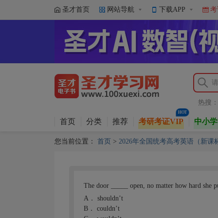
圣才首页
网站导航
下载APP
考
热搜
首页
分类
推荐
考研考证VIP
中小学
您当前位置：
首页
>
2026年全国统考高考英语（新
The door _____ open, no matter how hard she p
A．
shouldn’t
B．
couldn’t