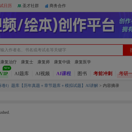
试日历
圣才社群
商务合作
：
康复治疗
康复士
康复师
康复中级
康复医学
VIP
AI题库
AI视频
AI课程
图书
考前冲刺
考研
课标卷Ⅰ）题库【历年真题＋章节题库＋模拟试题】AI讲解
>
内容摘录
ushed.