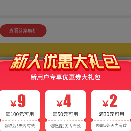
查看答案解析
高考英语（新课标卷Ⅰ）题库【历年真题＋
题】AI讲解
全国统考高考英语（新课标卷Ⅰ）的题库，包括历年
试题三部分：
扫码在手机上做题
题。根据最新考试大纲，精选8套历年真题并进
库。遵循高考英语考试大纲，按照最新的考试题
阅读理解（四选一）、阅读理解（七选五）、完
文改错、书面表达等6章。