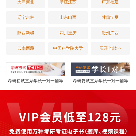
天津河北
浙江江苏
广东福建
辽宁吉林
山东山西
甘肃宁夏
陕西新疆
四川重庆
贵州广西
云南西藏
中国科学院大学
展开全部>>
考研初试直系学长一对一辅导
考研复试直系学长一对一辅导