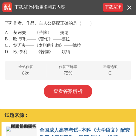
下载APP体验更多精彩内容
下载APP
下列作者、作品、主人公搭配正确的是（ ）
A．
契诃夫——《苦恼》——姚纳
B．
欧·亨利——《苦恼》——德拉
C．
契诃夫——《麦琪的礼物》——德拉
D．
欧·亨利——《苦恼》——姚纳
全站作答
作答正确率
易错选项
8次
75%
C
查看答案解析
试题来源：
全国成人高等考试--本科《大学语文》配套