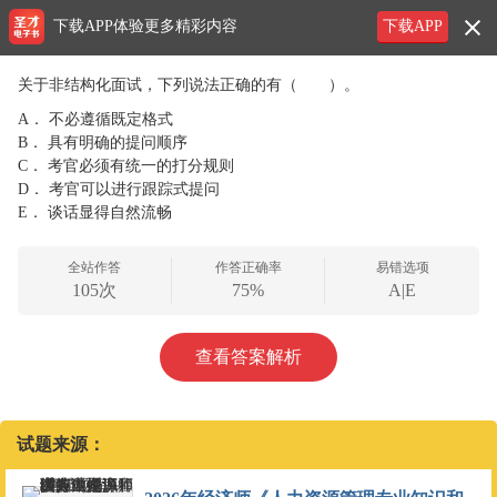
下载APP体验更多精彩内容
下载APP
关于非结构化面试，下列说法正确的有（ ）。
A．
不必遵循既定格式
B．
具有明确的提问顺序
C．
考官必须有统一的打分规则
D．
考官可以进行跟踪式提问
E．
谈话显得自然流畅
全站作答
作答正确率
易错选项
105次
75%
A|E
查看答案解析
试题来源：