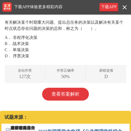
下载APP体验更多精彩内容
下载APP
有关解决某个时期重大问题、提出总任务的决策以及解决有关某个
时点状态存在问题的决策的总和，称之为（ ）。
A．
非程序化决策
B．
战术决策
C．
单项决策
D．
序贯决策
全站作答
作答正确率
易错选项
127次
50%
D
查看答案解析
试题来源：