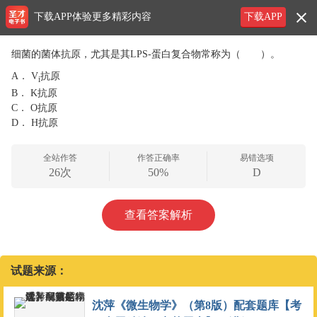
下载APP体验更多精彩内容
下载APP
细菌的菌体抗原，尤其是其LPS-蛋白复合物常称为（ ）。
A．
V
抗原
i
B．
K抗原
C．
O抗原
D．
H抗原
全站作答
作答正确率
易错选项
26次
50%
D
查看答案解析
试题来源：
沈萍《微生物学》（第8版）配套题库【考