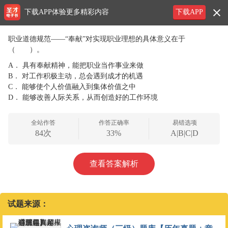
下载APP体验更多精彩内容
下载APP
职业道德规范——“奉献”对实现职业理想的具体意义在于
（ ）。
A．
具有奉献精神，能把职业当作事业来做
B．
对工作积极主动，总会遇到成才的机遇
C．
能够使个人价值融入到集体价值之中
D．
能够改善人际关系，从而创造好的工作环境
全站作答
作答正确率
易错选项
84次
33%
A|B|C|D
查看答案解析
试题来源：