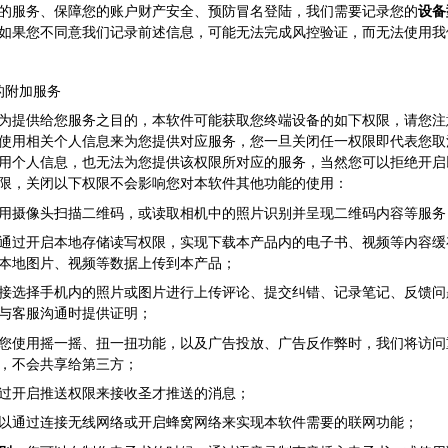
的服务、保障您的账户财产安全、预防冒名登陆，我们需要记录您的
设备
如果您不同意我们记录前述信息，可能无法完成风控验证，而无法使用我
的附加服务
为提供给您服务之目的，本软件可能获取您终端设备的如下权限，请您注
使用相关个人信息来为您提供对应服务，您一旦关闭任一权限即代表您取
用个人信息，也无法为您提供该权限所对应的服务，当然您可以拒绝开启
限，关闭以下权限不会影响您对本软件其他功能的使用：
用摄像头扫描二维码，或读取相机中的照片识别并呈现二维码内容等服务
通过开启本地存储读写权限，实现下载本产品内的电子书、视频等内容缓
本地图片、视频等数据上传到本产品；
接选择手机内的照片或图片进行上传评论、提交纠错、记录笔记、反馈问
与客服沟通时提供证明；
您使用摇一摇、扭一扭功能，以及广告投放、广告反作弊时，我们将访问
，不会共享给第三方；
过开启推送权限来接收圣才推送的消息；
以通过连接无线网络或开启蜂窝网络来实现本软件需要的联网功能；