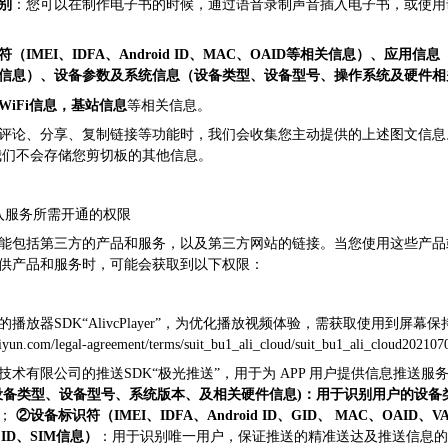
别
：您可以在制作电子书的时候，通过语音录制声音插入电子书，或使用
（IMEI、IDFA、Android ID、MAC、OAID等相关信息）、应用
信息）、设备参数及系统信息（设备类型、设备型号、操作系统及硬件相
WiFi信息，基站信息
等相关信息。
评论、分享、复制链接等功能时，我们会收集您主动提供的上述图文信息
我们不会存储您剪切板的其他信息。
接入服务所需开通的权限
能包括第三方的产品和服务，以及第三方网站的链接。当您使用这些产品
供产品和服务时，可能会获取到以下权限：
播放器SDK“AlivcPlayer”，为优化播放视频体验，需获取使用到屏
n.com/legal-agreement/terms/suit_bu1_ali_cloud/suit_bu1_ali_cloud2021
技术有限公司的推送SDK“极光推送”，用于为 APP 用户提供信息推送
设备类型、设备型号、系统版本、及相关硬件信息)：用于识别用户的设备
发；
②设备标识符（IMEI、IDFA、Android ID、GID、 MAC、OAID、VA
CID、SIM信息）
：用于识别唯一用户，保证推送的精准送达及推送信息