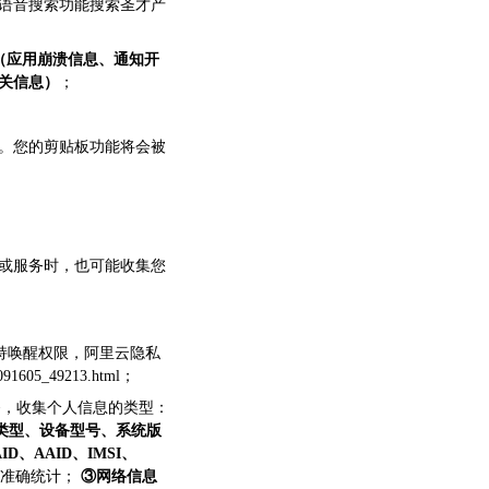
语音搜索功能搜索圣才产
信息（应用崩溃信息、通知开
关信息）
；
。您的剪贴板功能将会被
或服务时，也可能收集您
幕保持唤醒权限，阿里云隐私
07091605_49213.html；
服务，收集个人信息的类型：
类型、设备型号、系统版
ID、AAID、IMSI、
的准确统计；
③网络信息