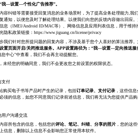
“我—设置—个性化广告推荐”。
内容纠错等需要接受回复消息的业务场景时，为了提高业务处理能力,我
复通知，以便您及时了解处理结果。以便我们向您的反馈内容做出回应。
息（IMEI/Android ID/MAC等）、网络信息及应用列表信息，用于
：https://www.jiguang.cn/license/privacy
步我们针对您所提问题的回复内容，不涉及基于您个人喜好的算法推荐。
设置页面开启/关闭推送服务。APP设置路径为：“我—设置—定向推送服
消息中心”中查看，我们不会再主动提醒您。
后，未经您的明确同意，我们不会更改您之前设置的权限状态。
与支付
网站购买电子书等产品时产生的记录，包括
订单记录、支付记录
，这些信息
必须的信息，如您不同意我们记录前述信息，我们将无法为您提供产品购
他用户沟通交流
内容所包含的信息，包括您的
评论、笔记、纠错、分享的照片
，您的这些
上信息，删除以上信息不会影响您正常使用本软件。