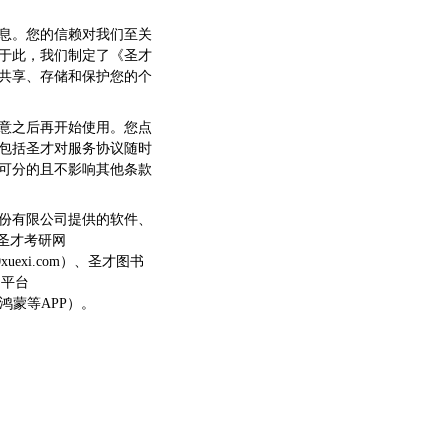
息。您的信赖对我们至关
于此，我们制定了《圣才
共享、存储和保护您的个
意之后再开始使用。您点
包括圣才对服务协议随时
可分的且不影响其他条款
份有限公司提供的软件、
站、圣才考研网
.100xuexi.com）、圣才图书
学习平台
、安卓、鸿蒙等APP）。