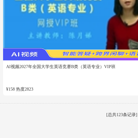
VIP
免费
AI视频
2027年全国大学生英语竞赛B类（英语专业）VIP班
¥
158
热度
2823
[总共123条记录]