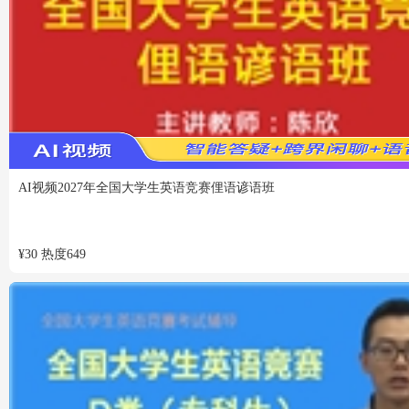
VIP
免费
AI视频
2027年全国大学生英语竞赛俚语谚语班
¥
30
热度
649